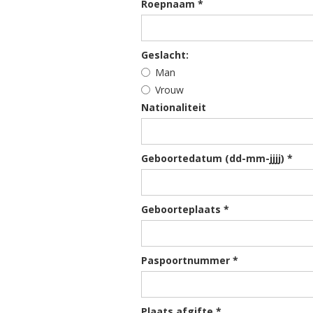
Roepnaam *
Geslacht:
Man
Vrouw
Nationaliteit
Geboortedatum (dd-mm-jjjj) *
Geboorteplaats *
Paspoortnummer *
Plaats afgifte *