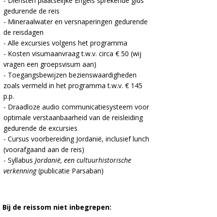
- Diensten plaatselijke Engels sprekende gids
gedurende de reis
- Mineraalwater en versnaperingen gedurende
de reisdagen
- Alle excursies volgens het programma
- Kosten visumaanvraag t.w.v. circa € 50 (wij
vragen een groepsvisum aan)
- Toegangsbewijzen bezienswaardigheden
zoals vermeld in het programma t.w.v. € 145
p.p.
- Draadloze audio communicatiesysteem voor
optimale verstaanbaarheid van de reisleiding
gedurende de excursies
- Cursus voorbereiding Jordanië, inclusief lunch
(voorafgaand aan de reis)
- Syllabus
Jordanië, een cultuurhistorische
verkenning
(publicatie Parsaban)
Bij de reissom niet inbegrepen: