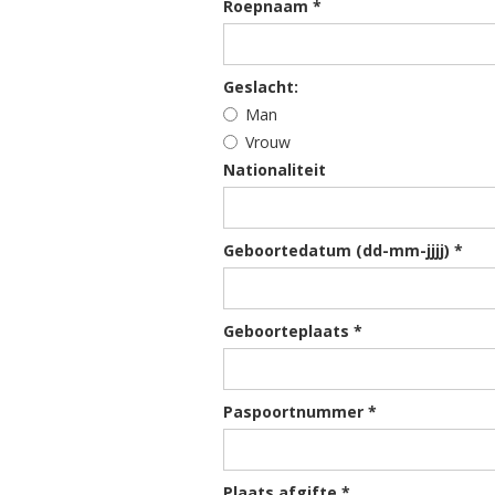
Roepnaam *
Geslacht:
Man
Vrouw
Nationaliteit
Geboortedatum (dd-mm-jjjj) *
Geboorteplaats *
Paspoortnummer *
Plaats afgifte *