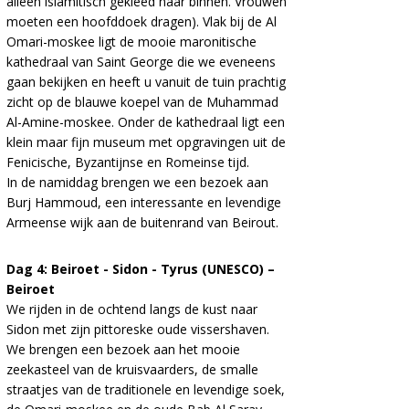
alleen islamitisch gekleed naar binnen. Vrouwen
moeten een hoofddoek dragen). Vlak bij de Al
Omari-moskee ligt de mooie maronitische
kathedraal van Saint George die we eveneens
gaan bekijken en heeft u vanuit de tuin prachtig
zicht op de blauwe koepel van de Muhammad
Al-Amine-moskee. Onder de kathedraal ligt een
klein maar fijn museum met opgravingen uit de
Fenicische, Byzantijnse en Romeinse tijd.
In de namiddag brengen we een bezoek aan
Burj Hammoud, een interessante en levendige
Armeense wijk aan de buitenrand van Beirout.
Dag 4: Beiroet - Sidon - Tyrus (UNESCO) –
Beiroet
We rijden in de ochtend langs de kust naar
Sidon met zijn pittoreske oude vissershaven.
We brengen een bezoek aan het mooie
zeekasteel van de kruisvaarders, de smalle
straatjes van de traditionele en levendige soek,