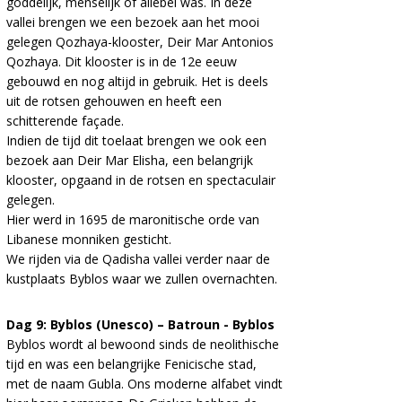
goddelijk, menselijk of allebei was. In deze
vallei brengen we een bezoek aan het mooi
gelegen Qozhaya-klooster, Deir Mar Antonios
Qozhaya. Dit klooster is in de 12e eeuw
gebouwd en nog altijd in gebruik. Het is deels
uit de rotsen gehouwen en heeft een
schitterende façade.
Indien de tijd dit toelaat brengen we ook een
bezoek aan Deir Mar Elisha, een belangrijk
klooster, opgaand in de rotsen en spectaculair
gelegen.
Hier werd in 1695 de maronitische orde van
Libanese monniken gesticht.
We rijden via de Qadisha vallei verder naar de
kustplaats Byblos waar we zullen overnachten.
Dag 9: Byblos (Unesco) – Batroun - Byblos
Byblos wordt al bewoond sinds de neolithische
tijd en was een belangrijke Fenicische stad,
met de naam Gubla. Ons moderne alfabet vindt