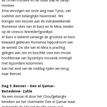
de Omari-moskee en de oude Bab Al Saray-
moskee.
Erna vervolgen we onze weg naar Tyrus, van
oudsher een belangrijke havenstad. We
brengen een bezoek aan de indrukwekkende
Romeinse sites van Al Bass en Al Mina, beiden
op de Unesco-Werelderfgoedlijst.
Al Bass is bekend vanwege de grootste en best
bewaard gebleven Romeinse hippodroom van
de wereld. De site van Al Mina is prachtig
gelegen aan zee en beschikt over een mooie
hoofdstraat van Byzantijns mozaïek omringd
met bijzondere kolommen.
Aan het eind van de middag rijden we terug
naar Beiroet.
Dag 5: Beiroet – Deir el Qamar-
Beitedinne- Zahle
Na een mooie rit door het Choufgebergte
bereiken we het charmante Deir el Qamar waar
gedurende de 16e tot de 18e eeuw veel