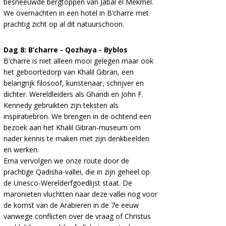
besneeuwde bergtoppen van Jabal el Mekmel.
We overnachten in een hotel in B’charre met
prachtig zicht op al dit natuurschoon.
Dag 8: B’charre - Qozhaya - Byblos
B’charre is niet alleen mooi gelegen maar ook
het geboortedorp van Khalil Gibran, een
belangrijk filosoof, kunstenaar, schrijver en
dichter. Wereldleiders als Ghandi en John F.
Kennedy gebruikten zijn teksten als
inspiratiebron. We brengen in de ochtend een
bezoek aan het Khalil Gibran-museum om
nader kennis te maken met zijn denkbeelden
en werken.
Erna vervolgen we onze route door de
prachtige Qadisha-vallei, die in zijn geheel op
de Unesco-Werelderfgoedlijst staat. De
maronieten vluchtten naar deze vallei nog voor
de komst van de Arabieren in de 7e eeuw
vanwege conflicten over de vraag of Christus