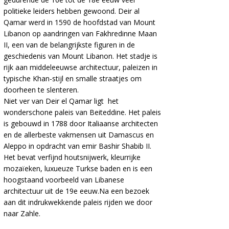
politieke leiders hebben gewoond. Deir al
Qamar werd in 1590 de hoofdstad van Mount
Libanon op aandringen van Fakhredinne Maan
II, een van de belangrijkste figuren in de
geschiedenis van Mount Libanon. Het stadje is
rijk aan middeleeuwse architectuur, paleizen in
typische Khan-stijl en smalle straatjes om
doorheen te slenteren.
Niet ver van Deir el Qamar ligt het
wonderschone paleis van Beiteddine. Het paleis
is gebouwd in 1788 door Italiaanse architecten
en de allerbeste vakmensen uit Damascus en
Aleppo in opdracht van emir Bashir Shabib II.
Het bevat verfijnd houtsnijwerk, kleurrijke
mozaïeken, luxueuze Turkse baden en is een
hoogstaand voorbeeld van Libanese
architectuur uit de 19e eeuw.Na een bezoek
aan dit indrukwekkende paleis rijden we door
naar Zahle.