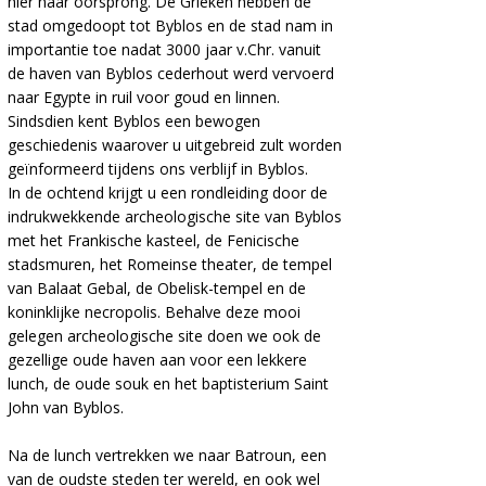
hier haar oorsprong. De Grieken hebben de
stad omgedoopt tot Byblos en de stad nam in
importantie toe nadat 3000 jaar v.Chr. vanuit
de haven van Byblos cederhout werd vervoerd
naar Egypte in ruil voor goud en linnen.
Sindsdien kent Byblos een bewogen
geschiedenis waarover u uitgebreid zult worden
geïnformeerd tijdens ons verblijf in Byblos.
In de ochtend krijgt u een rondleiding door de
indrukwekkende archeologische site van Byblos
met het Frankische kasteel, de Fenicische
stadsmuren, het Romeinse theater, de tempel
van Balaat Gebal, de Obelisk-tempel en de
koninklijke necropolis. Behalve deze mooi
gelegen archeologische site doen we ook de
gezellige oude haven aan voor een lekkere
lunch, de oude souk en het baptisterium Saint
John van Byblos.
Na de lunch vertrekken we naar Batroun, een
van de oudste steden ter wereld, en ook wel