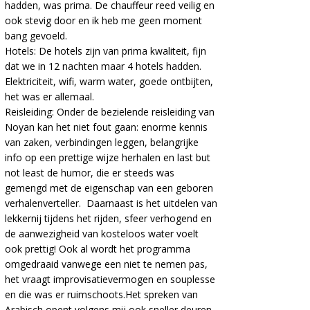
hadden, was prima. De chauffeur reed veilig en
ook stevig door en ik heb me geen moment
bang gevoeld.
Hotels:
De hotels zijn van prima kwaliteit, fijn
dat we in 12 nachten maar 4 hotels hadden.
Elektriciteit, wifi, warm water, goede ontbijten,
het was er allemaal.
Reisleiding:
Onder de bezielende reisleiding van
Noyan kan het niet fout gaan: enorme kennis
van zaken, verbindingen leggen, belangrijke
info op een prettige wijze herhalen en last but
not least de humor, die er steeds was
gemengd met de eigenschap van een geboren
verhalenverteller. Daarnaast is het uitdelen van
lekkernij tijdens het rijden, sfeer verhogend en
de aanwezigheid van kosteloos water voelt
ook prettig! Ook al wordt het programma
omgedraaid vanwege een niet te nemen pas,
het vraagt improvisatievermogen en souplesse
en die was er ruimschoots.Het spreken van
Arabisch opent volgens mij ook sneller deuren.