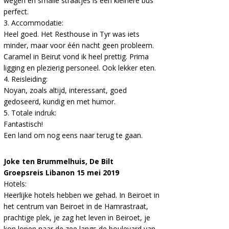
wegen en smalle straatjes is een kleinere bus
perfect.
3. Accommodatie:
Heel goed. Het Resthouse in Tyr was iets
minder, maar voor één nacht geen probleem.
Caramel in Beirut vond ik heel prettig. Prima
ligging en plezierig personeel. Ook lekker eten.
4. Reisleiding:
Noyan, zoals altijd, interessant, goed
gedoseerd, kundig en met humor.
5. Totale indruk:
Fantastisch!
Een land om nog eens naar terug te gaan.
Joke ten Brummelhuis, De Bilt
Groepsreis Libanon 15 mei 2019
Hotels:
Heerlijke hotels hebben we gehad. In Beiroet in
het centrum van Beiroet in de Hamrastraat,
prachtige plek, je zag het leven in Beiroet, je
kon lopen naar de zee langs de boulevard van