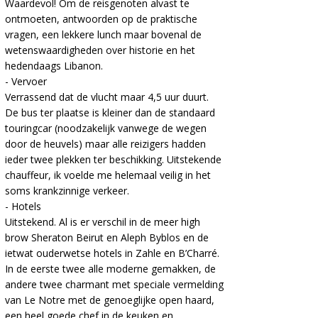
Waardevol! Om de reisgenoten alvast te
ontmoeten, antwoorden op de praktische
vragen, een lekkere lunch maar bovenal de
wetenswaardigheden over historie en het
hedendaags Libanon.
- Vervoer
Verrassend dat de vlucht maar 4,5 uur duurt.
De bus ter plaatse is kleiner dan de standaard
touringcar (noodzakelijk vanwege de wegen
door de heuvels) maar alle reizigers hadden
ieder twee plekken ter beschikking. Uitstekende
chauffeur, ik voelde me helemaal veilig in het
soms krankzinnige verkeer.
- Hotels
Uitstekend. Al is er verschil in de meer high
brow Sheraton Beirut en Aleph Byblos en de
ietwat ouderwetse hotels in Zahle en B’Charré.
In de eerste twee alle moderne gemakken, de
andere twee charmant met speciale vermelding
van Le Notre met de genoeglijke open haard,
een heel goede chef in de keuken en